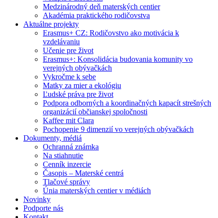
Medzinárodný deň materských centier
Akadémia praktického rodičovstva
Aktuálne projekty
Erasmus+ CZ: Rodičovstvo ako motivácia k
vzdelávaniu
Učenie pre život
Erasmus+: Konsolidácia budovania komunity vo
verejných obývačkách
Vykročme k sebe
Matky za mier a ekológiu
Ľudské práva pre život
Podpora odborných a koordinačných kapacít strešných
organizácií občianskej spoločnosti
Kaffee mit Clara
Pochopenie 9 dimenzií vo verejných obývačkách
Dokumenty, médiá
Ochranná známka
Na stiahnutie
Cenník inzercie
Časopis – Materské centrá
Tlačové správy
Únia materských centier v médiách
Novinky
Podporte nás
Kontakt