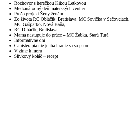
Rozhovor s herečkou Kikou Letkovou
Medzinárodný deň materských centier
Prečo projekt Ženy ženám
Zo života RC Obláčik, Bratislava, MC Sovička v Sečovciach,
MC Gašparko, Nová Baňa,
RC Dlháčik, Bratislava
Mama nastupuje do práce – MC Žabka, Stará Turá
Informatívne dni
Canisterapia nie je iba hranie sa so psom
V zime k moru
Slivkový koláč – recept