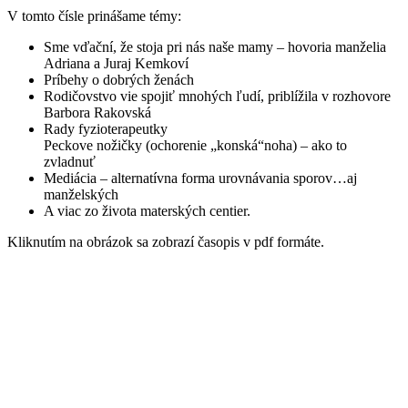
V tomto čísle prinášame témy:
Sme vďační, že stoja pri nás naše mamy – hovoria manželia
Adriana a Juraj Kemkoví
Príbehy o dobrých ženách
Rodičovstvo vie spojiť mnohých ľudí, priblížila v rozhovore
Barbora Rakovská
Rady fyzioterapeutky
Peckove nožičky (ochorenie „konská“noha) – ako to
zvladnuť
Mediácia – alternatívna forma urovnávania sporov…aj
manželských
A viac zo života materských centier.
Kliknutím na obrázok sa zobrazí časopis v pdf formáte.