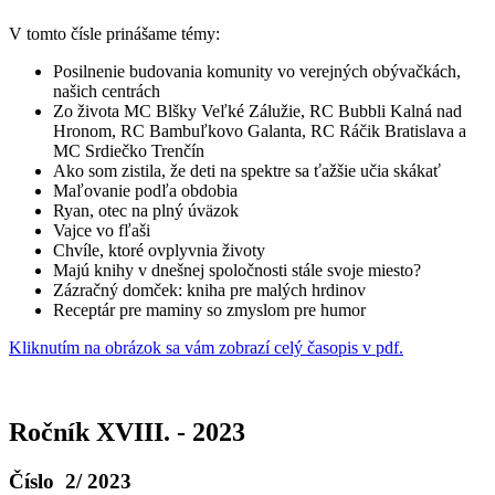
V tomto čísle prinášame témy:
Posilnenie budovania komunity vo verejných obývačkách,
našich centrách
Zo života MC Blšky Veľké Zálužie, RC Bubbli Kalná nad
Hronom, RC Bambuľkovo Galanta, RC Ráčik Bratislava a
MC Srdiečko Trenčín
Ako som zistila, že deti na spektre sa ťažšie učia skákať
Maľovanie podľa obdobia
Ryan, otec na plný úväzok
Vajce vo fľaši
Chvíle, ktoré ovplyvnia životy
Majú knihy v dnešnej spoločnosti stále svoje miesto?
Zázračný domček: kniha pre malých hrdinov
Receptár pre maminy so zmyslom pre humor
Kliknutím na obrázok sa vám zobrazí celý časopis v pdf.
Ročník XVIII. - 2023
Číslo 2/ 2023