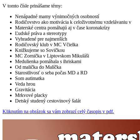
V tomto čísle prinášame témy:
Nenápadné mamy výnimočných osobností
Rodičovstvo ako motivácia k celoživotnému vzdelávaniu v
Materské centra pomáhajú aj v čase koronakrízy
Ľudské práva a stereotypy
Vyhradené pre najmenších
Rodičovský klub v MC Včielka
Knižkujeme so Sovičkou
MC Zornička v Liptovskom Mikuláši
Medulienka pomáhala s ihriskami
Od malička do Malíčka
Starostlivosť o seba počas MD a RD
Som autimatka
Veda hrou
Gravitácia
Mrkvové placky
Detský studený cestovinový šalát
Kliknutím na obrázok sa vám zobrazí celý časopis v pdf.