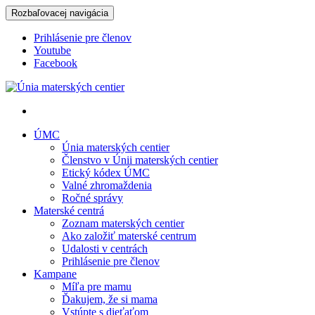
Rozbaľovacej navigácia
Prihlásenie pre členov
Youtube
Facebook
Únia materských centier
ÚMC
Únia materských centier
Členstvo v Únii materských centier
Etický kódex ÚMC
Valné zhromaždenia
Ročné správy
Materské centrá
Zoznam materských centier
Ako založiť materské centrum
Udalosti v centrách
Prihlásenie pre členov
Kampane
Míľa pre mamu
Ďakujem, že si mama
Vstúpte s dieťaťom