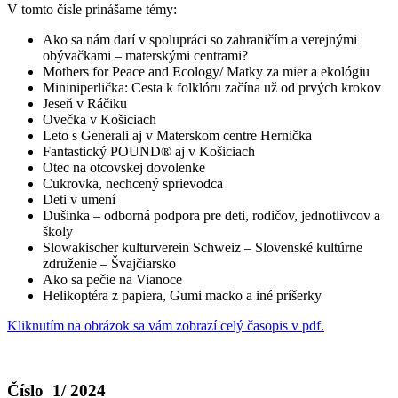
V tomto čísle prinášame témy:
Ako sa nám darí v spolupráci so zahraničím a verejnými
obývačkami – materskými centrami?
Mothers for Peace and Ecology/ Matky za mier a ekológiu
Mininiperlička: Cesta k folklóru začína už od prvých krokov
Jeseň v Ráčiku
Ovečka v Košiciach
Leto s Generali aj v Materskom centre Hernička
Fantastický POUND® aj v Košiciach
Otec na otcovskej dovolenke
Cukrovka, nechcený sprievodca
Deti v umení
Dušinka – odborná podpora pre deti, rodičov, jednotlivcov a
školy
Slowakischer kulturverein Schweiz – Slovenské kultúrne
združenie – Švajčiarsko
Ako sa pečie na Vianoce
Helikoptéra z papiera, Gumi macko a iné príšerky
Kliknutím na obrázok sa vám zobrazí celý časopis v pdf.
Číslo 1/ 2024