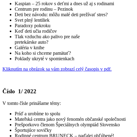
Kaspian – 25 rokov s deťmi a dnes už aj s rodinami
Centrum pre rodinu – Pezinok
Deti bez návodu: môžu malé deti prežívať stres?
Svet plný lentiliek
Paradoxy pokroku
Keď deti učia rodičov
Tlak vzduchu ako palivo pre naše
pretekárske auto?
Galéria v knihe
Na koho si chceme pamätať?
Poklady ukryté v spomienkach
Kliknutím na obrázok sa vám zobrazí celý časopis v pdf.
Číslo 1/ 2022
V tomto čísle prinášame témy:
Príď a urobíme to spolu
Mateřská centra jako nový fenomén občanské společnosti
Prešporkovo členom Špeciálnych olympiád Slovensko
Športujúce sovičky
Rodinné centrum BRUNECK – naďalej obľúbené!