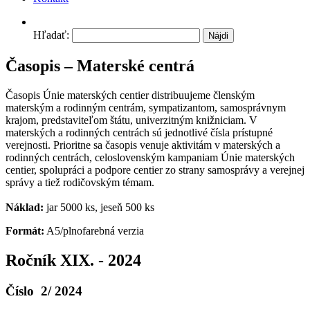
Hľadať:
Časopis – Materské centrá
Časopis Únie materských centier distribuujeme členským
materským a rodinným centrám, sympatizantom, samosprávnym
krajom, predstaviteľom štátu, univerzitným knižniciam.
V
materských a rodinných centrách sú jednotlivé čísla prístupné
verejnosti. Prioritne sa časopis venuje aktivitám v materských a
rodinných centrách, celoslovenským kampaniam Únie materských
centier, spolupráci a podpore centier zo strany samosprávy a verejnej
správy a tiež rodičovským témam.
Náklad:
jar 5000 ks, jeseň 500 ks
Formát:
A5/plnofarebná verzia
Ročník XIX. - 2024
Číslo 2/ 2024