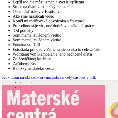
Lepší rodičia môžu zmeniť svet k lepšiemu
Srdce na dlani v materských centrách
Osemnásť rokov v Bratislave
Ako sme nakrúcali video
Končí mi rodičovská dovolenka a čo teraz?
Prorodinnost je víc, než dodržovat zákoník práce
Od podlahy
Som mama, zvládnem všetko
Som mama, zvládnem všetko
Fontána vo fľaši
Fotoškola pre deti v Zürichu alebo ako to celé začalo
Wolfgang von Kempelen a jeho nechcené dieťa
Zo Sovičkinej knižnice
Zaľúbený Ervín
Batôžky na ďalekú cestu
Kliknutím na obrázok sa vám zobrazí celý časopis v pdf.