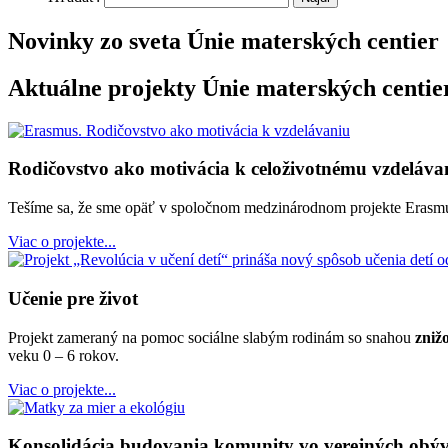
Novinky zo sveta Únie materských centier
Aktuálne projekty Únie materských centie
Rodičovstvo ako motivácia k celoživotnému vzdeláva
Tešíme sa, že sme opäť v spoločnom medzinárodnom projekte Erasmus
Viac o projekte...
Učenie pre život
Projekt zameraný na pomoc sociálne slabým rodinám so snahou
zniž
veku 0 – 6 rokov.
Viac o projekte...
Konsolidácia budovania komunity vo verejných obý