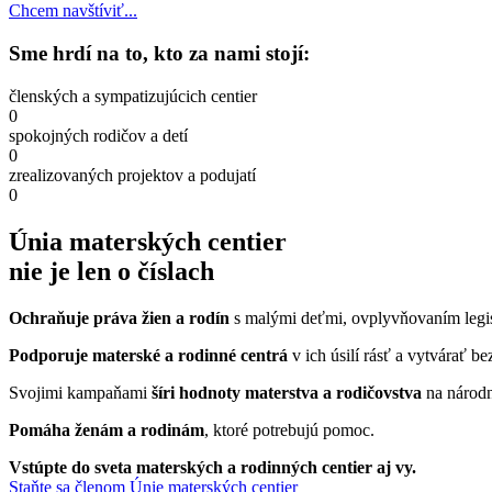
Chcem navštíviť...
Sme hrdí na to, kto za nami stojí:
členských a sympatizujúcich centier
0
spokojných rodičov a detí
0
zrealizovaných projektov a podujatí
0
Únia materských centier
nie je len o číslach
O
chraňuje práva žien a rodín
s malými deťmi, ovplyvňovaním legi
Podporuje materské a rodinné centrá
v ich úsilí rásť a vytvárať b
Svojimi kampaňami
šíri hodnoty materstva a rodičovstva
na národn
P
omáha ženám a rodinám
, ktoré potrebujú pomoc.
Vstúpte do sveta materských a rodinných centier aj vy.
Staňte sa členom Únie materských centier