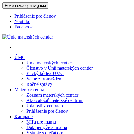
Rozbaľovacej navigácia
Prihlásenie pre členov
Youtube
Facebook
Únia materských centier
ÚMC
Únia materských centier
Členstvo v Únii materských centier
Etický kódex ÚMC
Valné zhromaždenia
Ročné správy
Materské centrá
Zoznam materských centier
Ako založiť materské centrum
Udalosti v centrách
Prihlásenie pre členov
Kampane
Míľa pre mamu
Ďakujem, že si mama
Vstúpte s dieťaťom