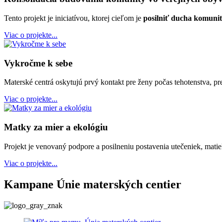
Tento projekt je iniciatívou, ktorej cieľom je
posilniť ducha komuni
Viac o projekte...
Vykročme k sebe
Materské centrá oskytujú prvý kontakt pre ženy počas tehotenstva, pre
Viac o projekte...
Matky za mier a ekológiu
Projekt je venovaný podpore a posilneniu postavenia utečeniek, mati
Viac o projekte...
Kampane Únie materských centier