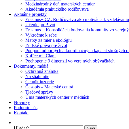
Medzinárodný deň materských centier
Akadémia praktického rodičovstva
Aktuálne projekty
Erasmus+ CZ: Rodičovstvo ako motivácia k vzdelávaniu
Učenie pre život
Erasmus+: Konsolidácia budovania komunity vo verejn
Vykročme k sebe
Matky za mier a ekológiu
Ľudské práva pre život
Podpora odborných a koordinačných kapacít strešných or
Kaffee mit Clara
Pochopenie 9 dimenzií vo verejných obývačkách
Dokumenty, médiá
Ochranná známka
Na stiahnutie
Cenník inzercie
Časopis – Materské centrá
Tlačové správy
Únia materských centier v médiách
Novinky
Podporte nás
Kontakt
Hľadať: