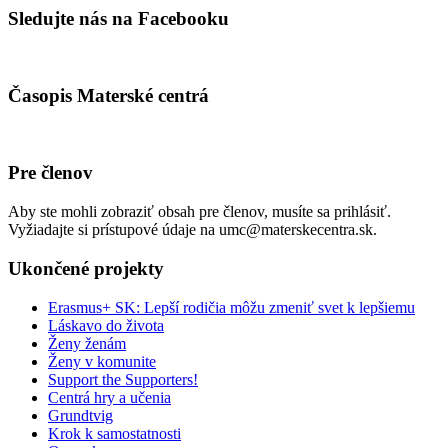
Sledujte nás na Facebooku
Časopis Materské centrá
Pre členov
Aby ste mohli zobraziť obsah pre členov, musíte sa prihlásiť.
Vyžiadajte si prístupové údaje na umc@materskecentra.sk.
Ukončené projekty
Erasmus+ SK: Lepší rodičia môžu zmeniť svet k lepšiemu
Láskavo do života
Ženy ženám
Ženy v komunite
Support the Supporters!
Centrá hry a učenia
Grundtvig
Krok k samostatnosti