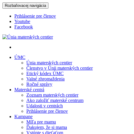
Rozbaľovacej navigácia
Prihlásenie pre členov
Youtube
Facebook
Únia materských centier
ÚMC
Únia materských centier
Členstvo v Únii materských centier
Etický kódex ÚMC
Valné zhromaždenia
Ročné správy
Materské centrá
Zoznam materských centier
Ako založiť materské centrum
Udalosti v centrách
Prihlásenie pre členov
Kampane
Míľa pre mamu
Ďakujem, že si mama
Vstúpte s dieťaťom