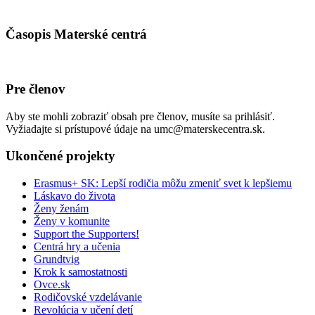
Časopis Materské centrá
Pre členov
Aby ste mohli zobraziť obsah pre členov, musíte sa prihlásiť.
Vyžiadajte si prístupové údaje na umc@materskecentra.sk.
Ukončené projekty
Erasmus+ SK: Lepší rodičia môžu zmeniť svet k lepšiemu
Láskavo do života
Ženy ženám
Ženy v komunite
Support the Supporters!
Centrá hry a učenia
Grundtvig
Krok k samostatnosti
Ovce.sk
Rodičovské vzdelávanie
Revolúcia v učení detí