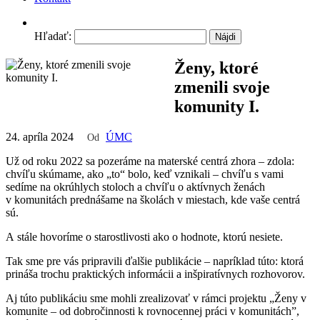
Hľadať:
Ženy, ktoré
zmenili svoje
komunity I.
24. apríla 2024
ÚMC
Od
Už od roku 2022 sa pozeráme na materské centrá zhora – zdola:
chvíľu skúmame, ako „to“ bolo, keď vznikali – chvíľu s vami
sedíme na okrúhlych stoloch a chvíľu o aktívnych ženách
v komunitách prednášame na školách v miestach, kde vaše centrá
sú.
A stále hovoríme o starostlivosti ako o hodnote, ktorú nesiete.
Tak sme pre vás pripravili ďalšie publikácie – napríklad túto: ktorá
prináša trochu praktických informácii a inšpiratívnych rozhovorov.
Aj túto publikáciu sme mohli zrealizovať v rámci projektu „Ženy v
komunite – od dobročinnosti k rovnocennej práci v komunitách”,