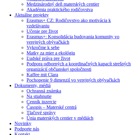
Medzinárodný deň materských centier
Akadémia praktického rodičovstva
Aktuálne projekty
Erasmus+ CZ: Rodičovstvo ako motivácia k
vzdelávaniu
Učenie pre život
Erasmus+: Konsolidácia budovania komunity vo
verejných obývačkách
Vykročme k sebe
Matky za mier a ekológiu
Ľudské práva pre život
Podpora odborných a koordinačných kapacít strešných
organizácií občianskej spoločnosti
Kaffee mit Clara
Pochopenie 9 dimenzií vo verejných obývačkách
Dokumenty, médiá
Ochranná známka
Na stiahnutie
Cenník inzercie
Časopis – Materské centrá
Tlačové správy
Únia materských centier v médiách
Novinky
Podporte nás
Kontakt