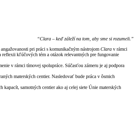
“Clara – keď záleží na tom, aby sme si rozumeli.”
a angažovanosti pri práci s komunikačným nástrojom
Clara
v rámci
a reflexii kľúčových tém a otázok relevantných pre fungovanie
menie v rámci tímovej spolupráce. Súčasťou zámeru je aj podpora
braných materských centier. Nasledovať bude práca v ôsmich
h kapacít, samotných centier ako aj celej siete Únie materských