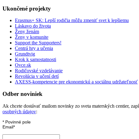
Ukončené projekty
Erasmus+ SK: Lepší rodičia môžu zmeniť svet k lepšiemu
Láskavo do života
Ženy ženám
Ženy v komunite
Support the Supporters!
Centrá hry a učenia
Grundtvig
Krok k samostatnosti
Ovce.sk
Rodičovské vzdelávanie
Revolúcia v učení detí
AXESS-kompetencie pre ekonomickú a sociálnu udržateľnosť
Odber noviniek
Ak chcete dostávať mailom novinky zo sveta materských centier, zapíš
osobných údajov
:
*
Povinné pole
Email
*