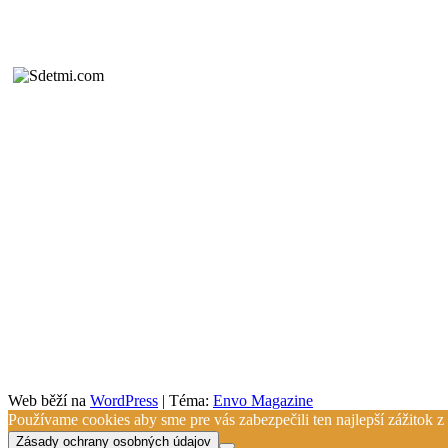
Web běží na
WordPress
|
Téma:
Envo Magazine
Používame cookies aby sme pre vás zabezpečili ten najlepší zážitok 
Zásady ochrany osobných údajov