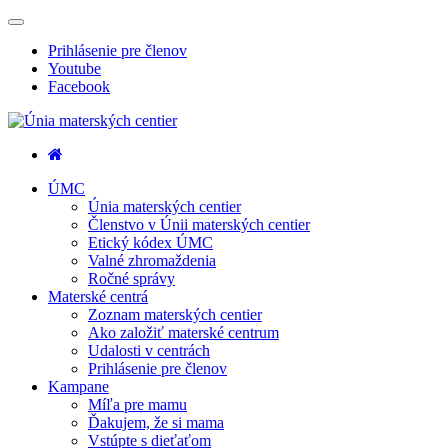
Rozbaľovacej
navigácia
Prihlásenie pre členov
Youtube
Facebook
Únia materských centier
ÚMC
Únia materských centier
Členstvo v Únii materských centier
Etický kódex ÚMC
Valné zhromaždenia
Ročné správy
Materské centrá
Zoznam materských centier
Ako založiť materské centrum
Udalosti v centrách
Prihlásenie pre členov
Kampane
Míľa pre mamu
Ďakujem, že si mama
Vstúpte s dieťaťom