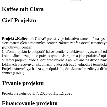
Kaffee mit Clara
Cieľ Projektu
Projekt „Kaffee mit Clara“
predstavuje iniciatívu zameranú na sys
siete materských a rodinných centier. Nástroj zahŕňa deväť tematick
jednotlivých centier.
Cieľom projektu je podporiť lídrov centier v efektívnom využívaní t
kontinuálneho záujmu o prácu s týmto nástrojom a jeho praktické upla
V rámci projektu bude
Clara
predstavená a aplikovaná na dvoch hlav
lokálnych pracovných skupinách, v ktorých budú jednotlivé tematické
Projekt zároveň vychádza z predpokladu, že názorové rozdiely a disku
centier (ÚMC).
Trvanie projektu
Projekt prebieha od 1. 7. 2025 do 31. 12. 2025.
Financovanie projektu