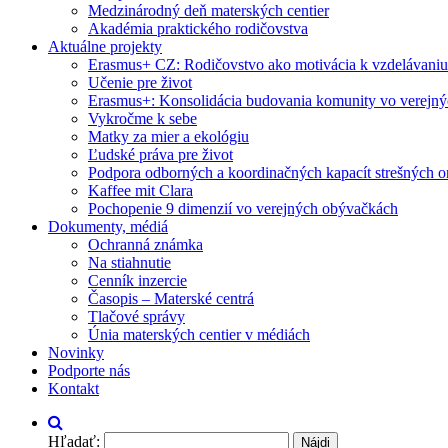
Medzinárodný deň materských centier
Akadémia praktického rodičovstva
Aktuálne projekty
Erasmus+ CZ: Rodičovstvo ako motivácia k vzdelávaniu
Učenie pre život
Erasmus+: Konsolidácia budovania komunity vo verejn
Vykročme k sebe
Matky za mier a ekológiu
Ľudské práva pre život
Podpora odborných a koordinačných kapacít strešných or
Kaffee mit Clara
Pochopenie 9 dimenzií vo verejných obývačkách
Dokumenty, médiá
Ochranná známka
Na stiahnutie
Cenník inzercie
Časopis – Materské centrá
Tlačové správy
Únia materských centier v médiách
Novinky
Podporte nás
Kontakt
Hľadať: