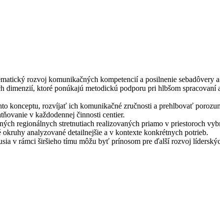
tematický rozvoj komunikačných kompetencií a posilnenie sebadôvery 
ých dimenzií, ktoré ponúkajú metodickú podporu pri hlbšom spracovaní 
ohto konceptu, rozvíjať ich komunikačné zručnosti a prehlbovať porozu
tňovanie v každodennej činnosti centier.
ných regionálnych stretnutiach realizovaných priamo v priestoroch vy
 okruhy analyzované detailnejšie a v kontexte konkrétnych potrieb.
sia v rámci širšieho tímu môžu byť prínosom pre ďalší rozvoj líderskýc