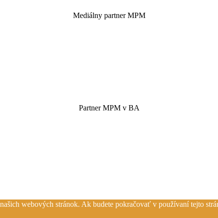
Mediálny partner MPM
Partner MPM v BA
z našich webových stránok. Ak budete pokračovať v používaní tejto str