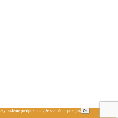
ánky budeme predpokladať, že ste s ňou spokojní.
Ok