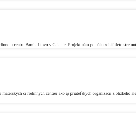
odinnom centre Bambuľkovo v Galante. Projekt nám pomáha robiť tieto stretnuti
u materských či rodinných centier ako aj priateľských organizácií z blízkeho a