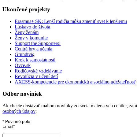
Ukončené projekty
Erasmus+ SK: Lepší rodičia môžu zmeniť svet k lepšiemu
Láskavo do života
Ženy ženám
Ženy v komunite
Support the Supporters!
Centrá hry a učenia
Grundtvig
Krok k samostatnosti
Ovce.sk
Rodičovské vzdelávanie
Revolúcia v učení detí
AXESS-kompetencie pre ekonomickú a sociálnu udržateľnosť
Odber noviniek
Ak chcete dostávať mailom novinky zo sveta materských centier, zapíš
osobných údajov
:
*
Povinné pole
Email
*