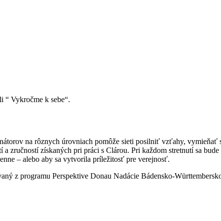
li “ Vykročme k sebe“.
átorov na rôznych úrovniach pomôže sieti posilniť vzťahy, vymieňať si
tí a zručností získaných pri práci s Clárou. Pri každom stretnutí sa bu
nne – alebo aby sa vytvorila príležitosť pre verejnosť.
covaný z programu Perspektive Donau Nadácie Bádensko-Württembersk