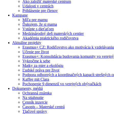
Ako založiť materské centrum
Udalosti v centrách
Prihlásenie pre členov
Kampane
Míľa pre mamu
Ďakujem, že si mama
Vstúpte s dieťaťom
Medzinárodný deň materských centier
Akadémia praktického rodičovstva
Aktuálne projekty
Erasmus+ CZ: Rodičovstvo ako motivácia k vzdelávaniu
Učenie pre život
Erasmus+: Konsolidácia budovania komunity vo verejn
Vykročme k sebe
Matky za mier a ekológiu
Ľudské práva pre život
Podpora odborných a koordinačných kapacít strešných or
Kaffee mit Clara
Pochopenie 9 dimenzií vo verejných obývačkách
Dokumenty, médiá
Ochranná známka
Na stiahnutie
Cenník inzercie
Časopis – Materské centrá
Tlačové správy