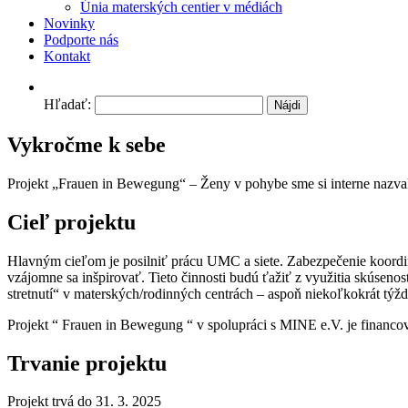
Únia materských centier v médiách
Novinky
Podporte nás
Kontakt
Hľadať:
Vykročme k sebe
Projekt „Frauen in Bewegung“ – Ženy v pohybe sme si interne nazva
Cieľ projektu
Hlavným cieľom je posilniť prácu UMC a siete. Zabezpečenie koordin
vzájomne sa inšpirovať. Tieto činnosti budú ťažiť z využitia skúsenos
stretnutí“ v materských/rodinných centrách – aspoň niekoľkokrát týžde
Projekt “ Frauen in Bewegung “ v spolupráci s MINE e.V. je finan
Trvanie projektu
Projekt trvá do 31. 3. 2025