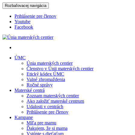
Rozbaľovacej navigácia
Prihlásenie pre členov
Youtube
Facebook
Únia materských centier
ÚMC
Únia materských centier
Členstvo v Únii materských centier
Etický kódex ÚMC
Valné zhromaždenia
Ročné správy
Materské centrá
Zoznam materských centier
Ako založiť materské centrum
Udalosti v centrách
Prihlásenie pre členov
Kampane
Míľa pre mamu
Ďakujem, že si mama
Vstúpte s dieťaťom