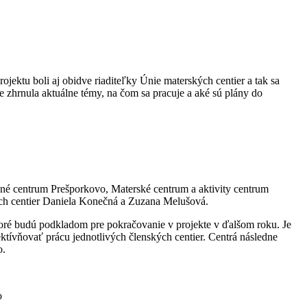
jektu boli aj obidve riaditeľky Únie materských centier a tak sa
e zhrnula aktuálne témy, na čom sa pracuje a aké sú plány do
nné centrum Prešporkovo, Materské centrum a aktivity centrum
ých centier Daniela Konečná a Zuzana Melušová.
oré budú podkladom pre pokračovanie v projekte v ďalšom roku. Je
ektívňovať prácu jednotlivých členských centier. Centrá následne
o.
o