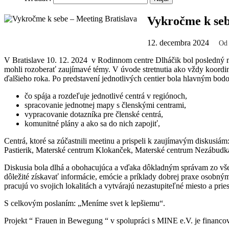
Vykročme k seb
12. decembra 2024
Od
V Bratislave 10. 12. 2024 v Rodinnom centre Dlháčik bol posledný mee
mohli rozoberať zaujímavé témy. V úvode stretnutia ako vždy koordiná
ďalšieho roka. Po predstavení jednotlivých centier bola hlavným bod
čo spája a rozdeľuje jednotlivé centrá v regiónoch,
spracovanie jednotnej mapy s členskými centrami,
vypracovanie dotazníka pre členské centrá,
komunitné plány a ako sa do nich zapojiť,
Centrá, ktoré sa zúčastnili meetinu a prispeli k zaujímavým diskus
Pastierik, Materské centrum Klokanček, Materské centrum Nezábudka 
Diskusia bola dlhá a obohacujúca a vďaka dôkladným správam zo vše
dôležité získavať informácie, emócie a príklady dobrej praxe osobným
pracujú vo svojich lokalitách a vytvárajú nezastupiteľné miesto a prie
S celkovým poslaním: „Meníme svet k lepšiemu“.
Projekt “ Frauen in Bewegung “ v spolupráci s MINE e.V. je finan