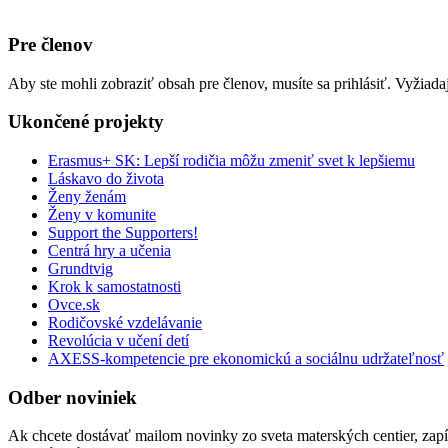
Pre členov
Aby ste mohli zobraziť obsah pre členov, musíte sa prihlásiť. Vyžiad
Ukončené projekty
Erasmus+ SK: Lepší rodičia môžu zmeniť svet k lepšiemu
Láskavo do života
Ženy ženám
Ženy v komunite
Support the Supporters!
Centrá hry a učenia
Grundtvig
Krok k samostatnosti
Ovce.sk
Rodičovské vzdelávanie
Revolúcia v učení detí
AXESS-kompetencie pre ekonomickú a sociálnu udržateľnosť
Odber noviniek
Ak chcete dostávať mailom novinky zo sveta materských centier, zapíš