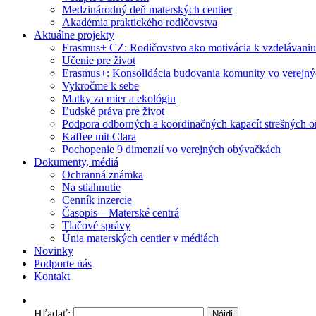
Medzinárodný deň materských centier
Akadémia praktického rodičovstva
Aktuálne projekty
Erasmus+ CZ: Rodičovstvo ako motivácia k vzdelávaniu
Učenie pre život
Erasmus+: Konsolidácia budovania komunity vo verejn
Vykročme k sebe
Matky za mier a ekológiu
Ľudské práva pre život
Podpora odborných a koordinačných kapacít strešných or
Kaffee mit Clara
Pochopenie 9 dimenzií vo verejných obývačkách
Dokumenty, médiá
Ochranná známka
Na stiahnutie
Cenník inzercie
Časopis – Materské centrá
Tlačové správy
Únia materských centier v médiách
Novinky
Podporte nás
Kontakt
Hľadať: