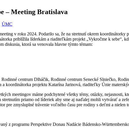
e – Meeting Bratislava
ÚMC
ting v roku 2024. Podarilo sa, že na stretnutí okrem koordinátorky pro
torka priblížila líderkám a riaditeľkám projekt „Vykročme k sebe“, kd
om diskusia, ktorá sa venovala hlavne týmto témam:
iám: Rodinné centrum Dlháčik, Rodinné centrum Senecké Slniečko, Rodi
a koordinátorka projektu Katarína Jarinová, riaditeľky Únie matersk
tkých meetingov máme podchytené všetky témy, otázky, nejasnosti, kt
 stretnutím priamo od líderiek aby sme aj naďalej mohli vytvárať a zef
stor pre zmysluplné trávenie voľného času pre rodiny s deťmi a nielen t
covaný z programu Perspektive Donau Nadácie Bádensko-Württembersk