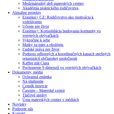
Medzinárodný deň materských centier
Akadémia praktického rodičovstva
Aktuálne projekty
Erasmus+ CZ: Rodičovstvo ako motivácia k
vzdelávaniu
Učenie pre život
Erasmus+: Konsolidácia budovania komunity vo
verejných obývačkách
Vykročme k sebe
Matky za mier a ekológiu
Ľudské práva pre život
Podpora odborných a koordinačných kapacít strešných
organizácií občianskej spoločnosti
Kaffee mit Clara
Pochopenie 9 dimenzií vo verejných obývačkách
Dokumenty, médiá
Ochranná známka
Na stiahnutie
Cenník inzercie
Časopis – Materské centrá
Tlačové správy
Únia materských centier v médiách
Novinky
Podporte nás
Kontakt