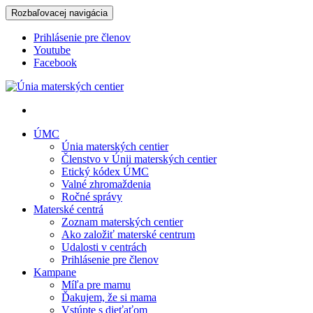
Rozbaľovacej navigácia
Prihlásenie pre členov
Youtube
Facebook
Únia materských centier
ÚMC
Únia materských centier
Členstvo v Únii materských centier
Etický kódex ÚMC
Valné zhromaždenia
Ročné správy
Materské centrá
Zoznam materských centier
Ako založiť materské centrum
Udalosti v centrách
Prihlásenie pre členov
Kampane
Míľa pre mamu
Ďakujem, že si mama
Vstúpte s dieťaťom