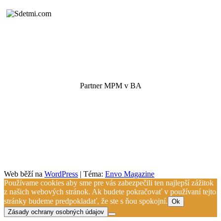
Partner MPM v BA
Web běží na
WordPress
|
Téma:
Envo Magazine
Používame cookies aby sme pre vás zabezpečili ten najlepší zážitok
z našich webových stránok. Ak budete pokračovať v používaní tejto
stránky budeme predpokladať, že ste s ňou spokojní.
Ok
Zásady ochrany osobných údajov