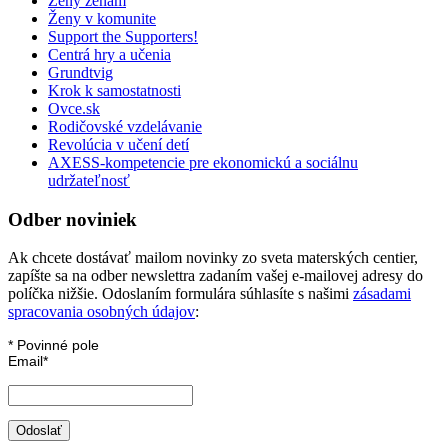
Ženy ženám
Ženy v komunite
Support the Supporters!
Centrá hry a učenia
Grundtvig
Krok k samostatnosti
Ovce.sk
Rodičovské vzdelávanie
Revolúcia v učení detí
AXESS-kompetencie pre ekonomickú a sociálnu
udržateľnosť
Odber noviniek
Ak chcete dostávať mailom novinky zo sveta materských centier,
zapíšte sa na odber newslettra zadaním vašej e-mailovej adresy do
políčka nižšie. Odoslaním formulára súhlasíte s našimi
zásadami
spracovania osobných údajov
:
*
Povinné pole
Email
*