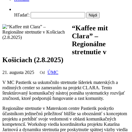
Hľadať:
“Kaffee mit
Clara” –
Regionálne
stretnutie v
Košiciach (2.8.2025)
21. augusta 2025
ÚMC
Od
V MC Pastierik sa uskutočnilo stretnutie líderiek materských a
rodinných centier so zameraním na projekt CLARA. Tento
štruktúrovaný komunikačný nástroj pomáha systematicky rozvíjať
zručnosti, ktoré podporujú fungovanie a rast komunity.
Regionálne stretnutie v Materskom centre Pastierik poskytlo
účastníkom jedinečnú príležitosť bližšie sa oboznámiť s konceptom
projektu a prehĺbiť svoje vedomosti v oblasti komunikačných
kompetencií. Workshop viedla koordinátorka projektu Katarína
Jarinová a dynamiku stretnutia pre poskytnutie spätnej väzby viedla