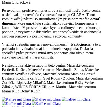
Mária Ondráčková.
Po úvodnom predstavení priestorov a činnosti hosťujúceho centra
nasledovala pracovná časť venovaná nástroju CLARA. Tento
komunikačný nástroj so štruktúrovaným prístupom zahŕňa
deväť
dimenzií
, ktoré umožňujú systematicky rozvíjať kompetencie v
komunikácii. V prostredí materských a rodinných centier koncept
podporuje zvyšovanie líderských schopností vedúcich osobností a
zároveň prispieva k posilňovaniu a rozvoju komunity.
V rámci stretnutia sme sa venovali dimenzii –
Participácia
, a to z
pohľadu individuálneho aj komunitného zapojenia. Diskusia a
spoločná práca priniesli množstvo podnetov, ako túto dimenziu
efektívne rozvíjať v našej činnosti.
Na stretnutí sa aktívne zapojili tieto centrá: Materské centrum
Pastierik Košice, Materské centrum Nezábudka Žilina, Materské
centrum Sovička Sečovce, Materské centrum Mamina Banská
Bystrica, Rodinné centrum Svet Rodiny Zvolen, Materské centrum
Zornička Liptovský Mikuláš, Materské centrum Blšky Veľké
Zálužie, WINGS FOREVER, o. z. Martin , Materské centrum
Mami Klub Dolný Kubín.