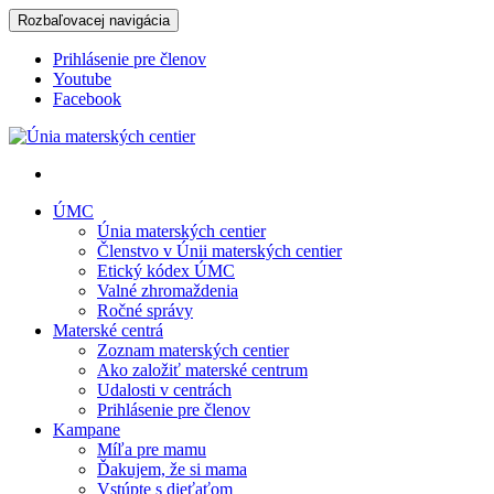
Rozbaľovacej navigácia
Prihlásenie pre členov
Youtube
Facebook
Únia materských centier
ÚMC
Únia materských centier
Členstvo v Únii materských centier
Etický kódex ÚMC
Valné zhromaždenia
Ročné správy
Materské centrá
Zoznam materských centier
Ako založiť materské centrum
Udalosti v centrách
Prihlásenie pre členov
Kampane
Míľa pre mamu
Ďakujem, že si mama
Vstúpte s dieťaťom