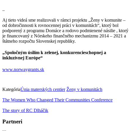
–
Aj tieto videá sme realizovali v rámci projektu „Ženy v komunite –
od dobročinnosti k rovnocennej práci v komunitách“, ktorý bol
podporený z programu Domáce a rodovo podmienené násilie , ktorý
je financovaný z Nórskeho finančného mechanizmu 2014 – 2021 a
štátneho rozpočtu Slovenskej republiky.
„Spoločným úsilím k zelenej, konkurencieschopnej a
inkluzívnej Európe“
www.norwaygrants.sk
Kategória
Únia materských centier
Ženy v komunitách
The Women Who Changed Their Communities Conference
The story of RC Dlháčik
Partneri