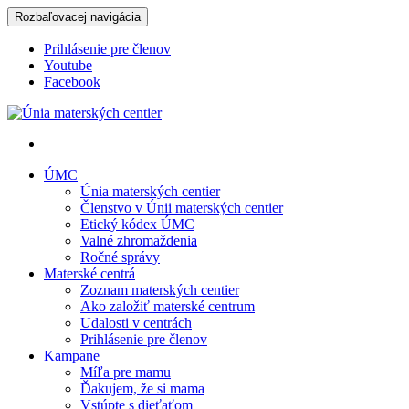
Rozbaľovacej navigácia
Prihlásenie pre členov
Youtube
Facebook
Únia materských centier
ÚMC
Únia materských centier
Členstvo v Únii materských centier
Etický kódex ÚMC
Valné zhromaždenia
Ročné správy
Materské centrá
Zoznam materských centier
Ako založiť materské centrum
Udalosti v centrách
Prihlásenie pre členov
Kampane
Míľa pre mamu
Ďakujem, že si mama
Vstúpte s dieťaťom