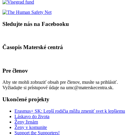
Sledujte nás na Facebooku
Časopis Materské centrá
Pre členov
Aby ste mohli zobraziť obsah pre členov, musíte sa prihlásiť.
Vyžiadajte si prístupové údaje na umc@materskecentra.sk.
Ukončené projekty
Erasmus+ SK: Lepší rodičia môžu zmeniť svet k lepšiemu
Láskavo do života
Ženy ženám
Ženy v komunite
Support the Supporters!