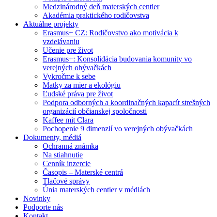
Medzinárodný deň materských centier
Akadémia praktického rodičovstva
Aktuálne projekty
Erasmus+ CZ: Rodičovstvo ako motivácia k
vzdelávaniu
Učenie pre život
Erasmus+: Konsolidácia budovania komunity vo
verejných obývačkách
Vykročme k sebe
Matky za mier a ekológiu
Ľudské práva pre život
Podpora odborných a koordinačných kapacít strešných
organizácií občianskej spoločnosti
Kaffee mit Clara
Pochopenie 9 dimenzií vo verejných obývačkách
Dokumenty, médiá
Ochranná známka
Na stiahnutie
Cenník inzercie
Časopis – Materské centrá
Tlačové správy
Únia materských centier v médiách
Novinky
Podporte nás
Kontakt