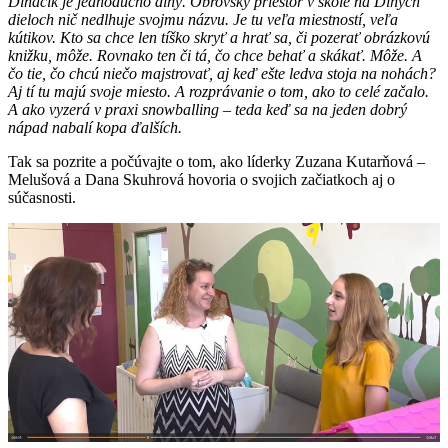
Dlháčik je jednoducho dlhý. Obrovský priestor v škole na Dlhých
dieloch nič nedlhuje svojmu názvu. Je tu veľa miestností, veľa
kútikov. Kto sa chce len tíško skryť a hrať sa, či pozerať obrázkovú
knižku, môže. Rovnako ten či tá, čo chce behať a skákať. Môže. A
čo tie, čo chcú niečo majstrovať, aj keď ešte ledva stoja na nohách?
Aj tí tu majú svoje miesto. A rozprávanie o tom, ako to celé začalo.
A ako vyzerá v praxi snowballing – teda keď sa na jeden dobrý
nápad nabalí kopa ďalších.
Tak sa pozrite a počúvajte o tom, ako líderky Zuzana Kutarňová –
Melušová a Dana Skuhrová hovoria o svojich začiatkoch aj o
súčasnosti.