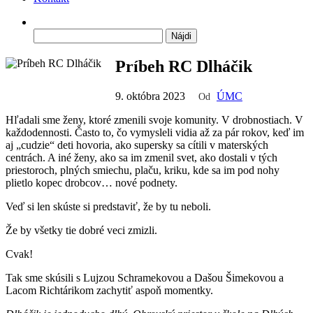
Hľadať:
Príbeh RC Dlháčik
9. októbra 2023
ÚMC
Od
Hľadali sme ženy, ktoré zmenili svoje komunity. V drobnostiach. V
každodennosti. Často to, čo vymysleli vidia až za pár rokov, keď im
aj „cudzie“ deti hovoria, ako supersky sa cítili v materských
centrách. A iné ženy, ako sa im zmenil svet, ako dostali v tých
priestoroch, plných smiechu, plaču, kriku, kde sa im pod nohy
plietlo kopec drobcov… nové podnety.
Veď si len skúste si predstaviť, že by tu neboli.
Že by všetky tie dobré veci zmizli.
Cvak!
Tak sme skúsili s Lujzou Schramekovou a Dašou Šimekovou a
Lacom Richtárikom zachytiť aspoň momentky.