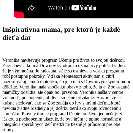
Inšpiratívna mama, pre ktorú je každé
dieťa dar
Veronika navštevuje program Učenie pre život so svojou dcérkou
Zoe. Dievčatko má Downov syndróm a už na prvý pohľad vidno,
že je výnimočná. Je radostná, stále sa usmieva a vďaka programu
robí postupne pokroky. Vďaka Montessori aktivitám si cibrí
pozornosť aj jemnú motoriku, čo je u detí s Downovým syndrómom
dôležité. Veronika mala spočiatku obavy z toho, že ju aj Zoe ostatné
mamičky odsúdia, ale opak bol pravdou. Veronika našla v centre
vrúcnosť, pochopenie, obdiv a srdečné privítanie. Hovorí, že je
krásne sledovať, ako sa Zoe zapája do hry s inými deťmi, ktoré
nevidia žiadne rozdiely a jej dcérku berú ako svoju rovnocennú
kamošku. Práve v tom je program Učenie pre život jedinečný. S
láskou a pochopením ukazuje, že byť iným je úplne normálne a
integrácia špeciálnych detí medzi tie bežné je prínosom pre obe
strany.