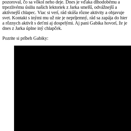
pozoroval, čo sa vôkol neho deje. Dnes je vďaka dlhodobému a
trpezlivému úsiliu našich lektoriek z Jarka smelší, odvážnejší a
aktívnejší chlapec. Viac si verí, rád skúša rôzne aktivity a objavuje
svet. Kontakt s inými mu už nie je nepríjemný, rád sa zapája do hier
a rôznych aktivít s deťmi aj dospelými. Aj pani Gabika hovorí, že je
dnes z Jarka úplne iný chlapček.
Pozrite si príbeh Gabiky: