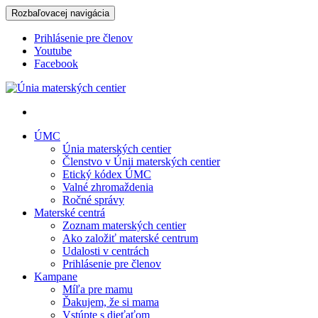
Rozbaľovacej navigácia
Prihlásenie pre členov
Youtube
Facebook
Únia materských centier
ÚMC
Únia materských centier
Členstvo v Únii materských centier
Etický kódex ÚMC
Valné zhromaždenia
Ročné správy
Materské centrá
Zoznam materských centier
Ako založiť materské centrum
Udalosti v centrách
Prihlásenie pre členov
Kampane
Míľa pre mamu
Ďakujem, že si mama
Vstúpte s dieťaťom