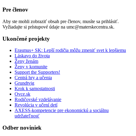
Pre členov
Aby ste mohli zobraziť obsah pre členov, musíte sa prihlásiť.
Vyžiadajte si prístupové údaje na umc@materskecentra.sk.
Ukončené projekty
Erasmus+ SK: Lepší rodičia môžu zmeniť svet k lepšiemu
Láskavo do života
Ženy ženám
Ženy v komunite
Support the Supporters!
Centrá hry a učenia
Grundtvig
Krok k samostatnosti
Ovce.sk
Rodičovské vzdelávanie
Revolúcia v učení detí
AXESS-kompetencie pre ekonomickú a sociálnu
udržateľnosť
Odber noviniek