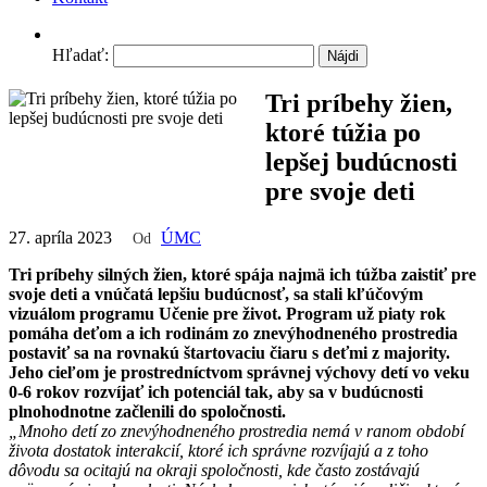
Hľadať:
Tri príbehy žien,
ktoré túžia po
lepšej budúcnosti
pre svoje deti
27. apríla 2023
ÚMC
Od
Tri príbehy silných žien, ktoré spája najmä ich túžba zaistiť pre
svoje deti a vnúčatá lepšiu budúcnosť, sa stali kľúčovým
vizuálom programu Učenie pre život. Program už piaty rok
pomáha deťom a ich rodinám zo znevýhodneného prostredia
postaviť sa na rovnakú štartovaciu čiaru s deťmi z majority.
Jeho cieľom je prostredníctvom správnej výchovy detí vo veku
0-6 rokov rozvíjať ich potenciál tak, aby sa v budúcnosti
plnohodnotne začlenili do spoločnosti.
„Mnoho detí zo znevýhodneného prostredia nemá v ranom období
života dostatok interakcií, ktoré ich správne rozvíjajú a z toho
dôvodu sa ocitajú na okraji spoločnosti, kde často zostávajú