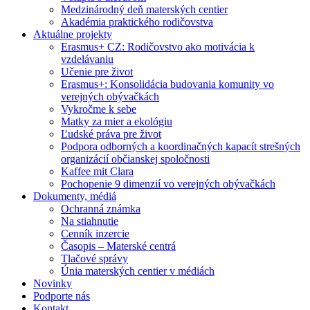
Medzinárodný deň materských centier
Akadémia praktického rodičovstva
Aktuálne projekty
Erasmus+ CZ: Rodičovstvo ako motivácia k
vzdelávaniu
Učenie pre život
Erasmus+: Konsolidácia budovania komunity vo
verejných obývačkách
Vykročme k sebe
Matky za mier a ekológiu
Ľudské práva pre život
Podpora odborných a koordinačných kapacít strešných
organizácií občianskej spoločnosti
Kaffee mit Clara
Pochopenie 9 dimenzií vo verejných obývačkách
Dokumenty, médiá
Ochranná známka
Na stiahnutie
Cenník inzercie
Časopis – Materské centrá
Tlačové správy
Únia materských centier v médiách
Novinky
Podporte nás
Kontakt