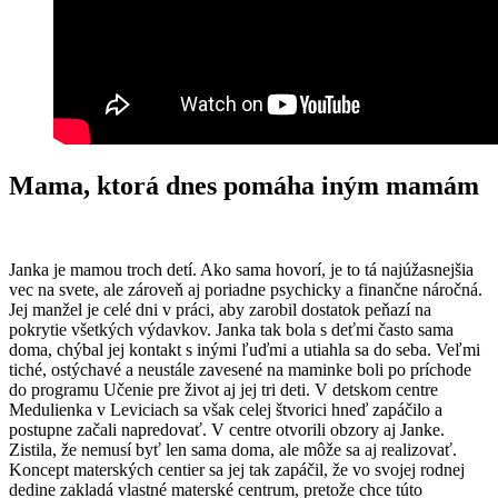
Mama, ktorá dnes pomáha iným mamám
Janka je mamou troch detí. Ako sama hovorí, je to tá najúžasnejšia
vec na svete, ale zároveň aj poriadne psychicky a finančne náročná.
Jej manžel je celé dni v práci, aby zarobil dostatok peňazí na
pokrytie všetkých výdavkov. Janka tak bola s deťmi často sama
doma, chýbal jej kontakt s inými ľuďmi a utiahla sa do seba. Veľmi
tiché, ostýchavé a neustále zavesené na maminke boli po príchode
do programu Učenie pre život aj jej tri deti. V detskom centre
Medulienka v Leviciach sa však celej štvorici hneď zapáčilo a
postupne začali napredovať. V centre otvorili obzory aj Janke.
Zistila, že nemusí byť len sama doma, ale môže sa aj realizovať.
Koncept materských centier sa jej tak zapáčil, že vo svojej rodnej
dedine zakladá vlastné materské centrum, pretože chce túto