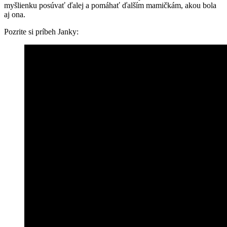
myšlienku posúvať ďalej a pomáhať ďalším mamičkám, akou bola
aj ona.
Pozrite si príbeh Janky: