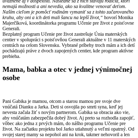
uväznené aj v dospelosti. Následne sa z nich stávajú rodičia, ktorí
nemajú možnosti a ani nevedia, ako sa kvalitne venovať deťom.
Naším cieľom je pomôcť rodinám vymaniť sa z tohto začarovaného
kruhu, aby oni a ich deti mali šancu na lepší život,“
hovorí Monika
Majerčíková, koordinátorka programu Učenie pre život z poisťovne
Generali.
Bezplatný program Učenie pre život zastrešuje Únia materských
centier v spolupráci s poisťovňou Generali aktuálne v 11 materských
centrách na celom Slovensku. Vybrané príbehy troch mám a ich detí
pochádzajú práve z dvoch zapojených centier, kde program aktívne
prebieha.
Mama, babka a otec v jednej výnimočnej
osobe
Pani Gabika je mamou, otcom a starou mamou pre svoje dve
vnúčatá Dianku a Jarka. Deti si osvojila po smrti syna, keď jej
nevesta začala žiť s novým partnerom. Gabika sa obracia ako vie,
aby vnúčatám zabezpečila dobrý život. Aj preto sa rozhodla zapojiť,
vôbec ako jedna z prvých mám, do nášho programu Učenie pre
život. Na začiatku projektu bol Jarko utiahnutý a veľmi opatrný. Od
svojej starej mamy sa nepohol ani na krok, takmer nehovoril a len