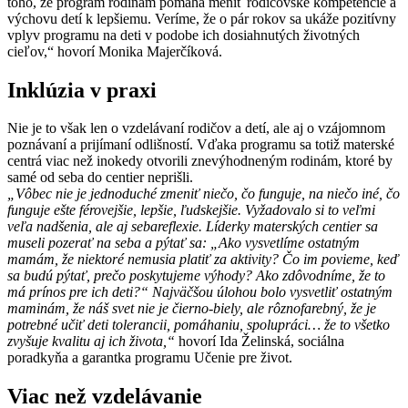
toho, že program rodinám pomáha meniť rodičovské kompetencie a
výchovu detí k lepšiemu. Veríme, že o pár rokov sa ukáže pozitívny
vplyv programu na deti v podobe ich dosiahnutých životných
cieľov,“ hovorí Monika Majerčíková.
Inklúzia v praxi
Nie je to však len o vzdelávaní rodičov a detí, ale aj o vzájomnom
poznávaní a prijímaní odlišností. Vďaka programu sa totiž materské
centrá viac než inokedy otvorili znevýhodneným rodinám, ktoré by
samé od seba do centier neprišli.
„Vôbec nie je jednoduché zmeniť niečo, čo funguje, na niečo iné, čo
funguje ešte férovejšie, lepšie, ľudskejšie. Vyžadovalo si to veľmi
veľa nadšenia, ale aj sebareflexie. Líderky materských centier sa
museli pozerať na seba a pýtať sa: „Ako vysvetlíme ostatným
mamám, že niektoré nemusia platiť za aktivity? Čo im povieme, keď
sa budú pýtať, prečo poskytujeme výhody? Ako zdôvodníme, že to
má prínos pre ich deti?“ Najväčšou úlohou bolo vysvetliť ostatným
maminám, že náš svet nie je čierno-biely, ale rôznofarebný, že je
potrebné učiť deti tolerancii, pomáhaniu, spolupráci… že to všetko
zvyšuje kvalitu aj ich života,“
hovorí Ida Želinská, sociálna
poradkyňa a garantka programu Učenie pre život.
Viac než vzdelávanie