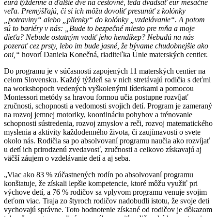
eurá týždenne a ďalšie dve na cestovné, teda dvadsať eur mesačne
veľa. Premýšľajú, či si ich môžu dovoliť presunúť z kolónky
„potraviny“ alebo „plienky“ do kolónky „vzdelávanie“. A potom
sú to bariéry v nás: „Bude to bezpečné miesto pre mňa a moje
dieťa? Nebude ostatným vadiť jeho hendikep? Nebudú na nás
pozerať cez prsty, lebo im bude jasné, že bývame chudobnejšie ako
oni,“
hovorí Daniela Konečná, riaditeľka Únie materských centier.
Do programu je v súčasnosti zapojených 11 materských centier na
celom Slovensku. Každý týždeň sa v nich stretávajú rodičia s deťmi
na workshopoch vedených vyškolenými líderkami a pomocou
Montessori metódy sa hravou formou učia postupne rozvíjať
zručnosti, schopnosti a vedomosti svojich detí. Program je zameraný
na rozvoj jemnej motoriky, koordináciu pohybov a trénovanie
schopnosti sústredenia, rozvoj zmyslov a reči, rozvoj matematického
myslenia a aktivity každodenného života, či zaujímavosti o svete
okolo nás. Rodičia sa po absolvovaní programu naučia ako rozvíjať
u detí ich prirodzenú zvedavosť, zručnosti a celkovo získavajú aj
väčší záujem o vzdelávanie detí a aj seba.
„Viac ako 83 % zúčastnených rodín po absolvovaní programu
konštatuje, že získali lepšie kompetencie, ktoré môžu využiť pri
výchove detí, a 76 % rodičov sa vplyvom programu venuje svojim
deťom viac. Traja zo štyroch rodičov nadobudli istotu, že svoje deti
vychovajú správne. Toto hodnotenie získané od rodičov je dôkazom