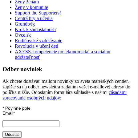
Ženy ženám
Ženy v komunite
Support the Supporters!
Centrá hry a učenia
Grundtvig
Krok k samostatnosti
Ovce.sk
Rodičovské vzdelávanie
Revolúcia v učení detí
AXESS-kompetencie pre ekonomickú a sociálnu
udržateľnosť
Odber noviniek
Ak chcete dostávať mailom novinky zo sveta materských centier,
zapíšte sa na odber newslettra zadaním vašej e-mailovej adresy do
políčka nižšie. Odoslaním formulára súhlasíte s našimi
zásadami
spracovania osobných údajov
:
*
Povinné pole
Email
*