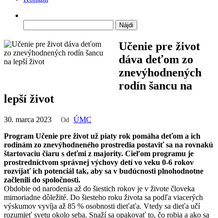
Hľadať:
Učenie pre život
dáva deťom zo
znevýhodnených
rodín šancu na
lepší život
30. marca 2023
ÚMC
Od
Program Učenie pre život už piaty rok pomáha deťom a ich
rodinám zo znevýhodneného prostredia postaviť sa na rovnakú
štartovaciu čiaru s deťmi z majority. Cieľom programu je
prostredníctvom správnej výchovy detí vo veku 0-6 rokov
rozvíjať ich potenciál tak, aby sa v budúcnosti plnohodnotne
začlenili do spoločnosti.
Obdobie od narodenia až do šiestich rokov je v živote človeka
mimoriadne dôležité. Do šiesteho roku života sa podľa viacerých
výskumov vyvíja až 85 % osobnosti dieťaťa. Vtedy sa dieťa učí
rozumieť svetu okolo seba. Snaží sa opakovať to, čo robia a ako sa