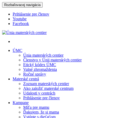
Rozbaľovacej navigácia
Prihlásenie pre členov
Youtube
Facebook
Únia materských centier
ÚMC
Únia materských centier
Členstvo v Únii materských centier
Etický kódex ÚMC
Valné zhromaždenia
Ročné správy
Materské centrá
Zoznam materských centier
Ako založiť materské centrum
Udalosti v centrách
Prihlásenie pre členov
Kampane
Míľa pre mamu
Ďakujem, že si mama
Vstúpte s dieťaťom