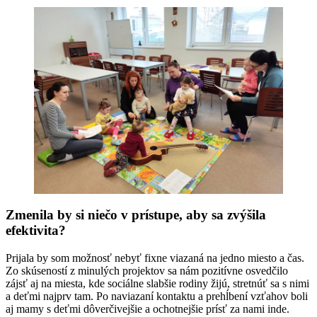
Zmenila by si niečo v prístupe, aby sa zvýšila
efektivita?
Prijala by som možnosť nebyť fixne viazaná na jedno miesto a čas.
Zo skúseností z minulých projektov sa nám pozitívne osvedčilo
zájsť aj na miesta, kde sociálne slabšie rodiny žijú, stretnúť sa s nimi
a deťmi najprv tam. Po naviazaní kontaktu a prehĺbení vzťahov boli
aj mamy s deťmi dôverčivejšie a ochotnejšie prísť za nami inde.