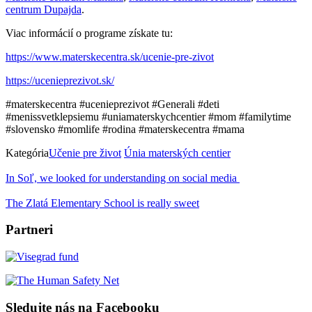
centrum Dupajda
.
Viac informácií o programe získate tu:
https://www.materskecentra.sk/ucenie-pre-zivot
https://ucenieprezivot.sk/
#materskecentra #ucenieprezivot #Generali #deti
#menissvetklepsiemu #uniamaterskychcentier #mom #familytime
#slovensko #momlife #rodina #materskecentra #mama
Kategória
Učenie pre život
Únia materských centier
In Soľ, we looked for understanding on social media
The Zlatá Elementary School is really sweet
Partneri
Sledujte nás na Facebooku