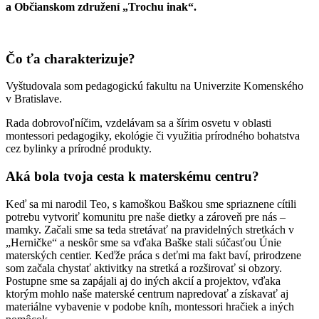
a Občianskom združení „Trochu inak“.
Čo ťa charakterizuje?
Vyštudovala som pedagogickú fakultu na Univerzite Komenského
v Bratislave.
Rada dobrovoľníčim, vzdelávam sa a šírim osvetu v oblasti
montessori pedagogiky, ekológie či využitia prírodného bohatstva
cez bylinky a prírodné produkty.
Aká bola tvoja cesta k materskému centru?
Keď sa mi narodil Teo, s kamoškou Baškou sme spriaznene cítili
potrebu vytvoriť komunitu pre naše dietky a zároveň pre nás –
mamky. Začali sme sa teda stretávať na pravidelných stretkách v
„Herničke“ a neskôr sme sa vďaka Baške stali súčasťou Únie
materských centier. Keďže práca s deťmi ma fakt baví, prirodzene
som začala chystať aktivitky na stretká a rozširovať si obzory.
Postupne sme sa zapájali aj do iných akcií a projektov, vďaka
ktorým mohlo naše materské centrum napredovať a získavať aj
materiálne vybavenie v podobe kníh, montessori hračiek a iných