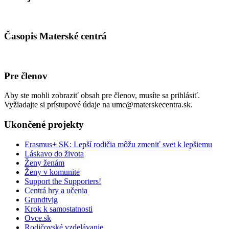
Časopis Materské centrá
Pre členov
Aby ste mohli zobraziť obsah pre členov, musíte sa prihlásiť.
Vyžiadajte si prístupové údaje na umc@materskecentra.sk.
Ukončené projekty
Erasmus+ SK: Lepší rodičia môžu zmeniť svet k lepšiemu
Láskavo do života
Ženy ženám
Ženy v komunite
Support the Supporters!
Centrá hry a učenia
Grundtvig
Krok k samostatnosti
Ovce.sk
Rodičovské vzdelávanie