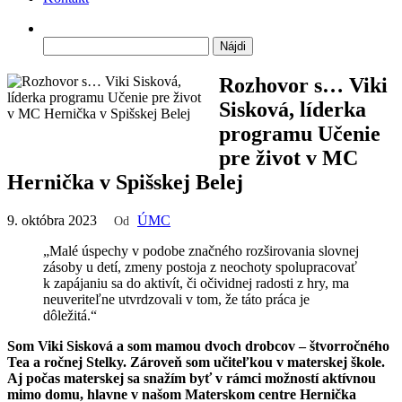
Hľadať:
Rozhovor s… Viki
Sisková, líderka
programu Učenie
pre život v MC
Hernička v Spišskej Belej
9. októbra 2023
ÚMC
Od
„Malé úspechy v podobe značného rozširovania slovnej
zásoby u detí, zmeny postoja z neochoty spolupracovať
k zapájaniu sa do aktivít, či očividnej radosti z hry, ma
neuveriteľne utvrdzovali v tom, že táto práca je
dôležitá.“
Som Viki Sisková a som mamou dvoch drobcov – štvorročného
Tea a ročnej Stelky. Zároveň som učiteľkou v materskej škole.
Aj počas materskej sa snažím byť v rámci možností aktívnou
mimo domu, hlavne v našom Materskom centre Hernička