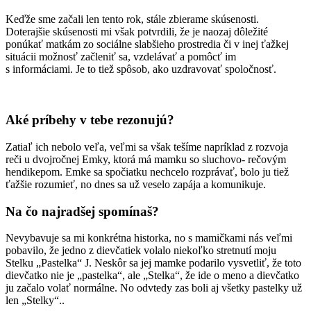
Keďže sme začali len tento rok, stále zbierame skúsenosti.
Doterajšie skúsenosti mi však potvrdili, že je naozaj dôležité
ponúkať matkám zo sociálne slabšieho prostredia či v inej ťažkej
situácii možnosť začleniť sa, vzdelávať a pomôcť im
s informáciami. Je to tiež spôsob, ako uzdravovať spoločnosť.
Aké príbehy v tebe rezonujú?
Zatiaľ ich nebolo veľa, veľmi sa však tešíme napríklad z rozvoja
reči u dvojročnej Emky, ktorá má mamku so sluchovo- rečovým
hendikepom. Emke sa spočiatku nechcelo rozprávať, bolo ju tiež
ťažšie rozumieť, no dnes sa už veselo zapája a komunikuje.
Na čo najradšej spomínaš?
Nevybavuje sa mi konkrétna historka, no s mamičkami nás veľmi
pobavilo, že jedno z dievčatiek volalo niekoľko stretnutí moju
Stelku „Pastelka“ J. Neskôr sa jej mamke podarilo vysvetliť, že toto
dievčatko nie je „pastelka“, ale „Stelka“, že ide o meno a dievčatko
ju začalo volať normálne. No odvtedy zas boli aj všetky pastelky už
len „Stelky“..