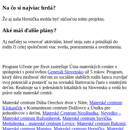
Na čo si najviac hrdá?
Že aj naša Hernička mohla byť súčasťou tohto projektu.
Aké máš ďalšie plány?
Aj naďalej sa venovať aktivitám, ktoré stoja zato a prinášajú do
rodín či celej spoločnosti viac svetla, porozumenia a uvedomenia.
Program Učenie pre život zastrešuje Únia materských centier v
spolupráci s poisťovňou
Generali Slovensko
už 5 rokov. Program,
ktorý dáva možnosť deťom zo sociálne slabších rodín šancu rozvíjať
svoj potenciál a postaviť sa na rovnakú štartovaciu čiaru s ostatnými
deťmi. Realizuje sa v jedenástich lokalitách na Slovensku a vedú ho
práve naše materské centrá:
Materské centrum Dúha Orechov dvor v Nitre,
Materské centrum
Klokanček
v Komunitnom centrum Drážovce a Útulku pre
jednotlivcov s deťmi,
Materské Centrum Nezábudka
,
Nevedko –
Materské centrum Ružomberok
,
Materské centrum Sovička
,
Medulienka – materské centrum Levice
,
Materské centrum Bakomi
,
Materské centrum Mamina
,
Materské centrum Hernička
,
Materské