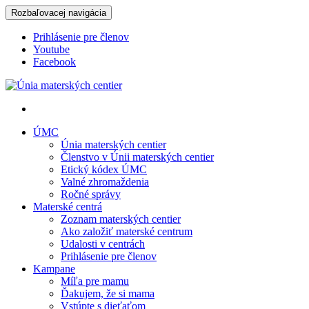
Rozbaľovacej navigácia
Prihlásenie pre členov
Youtube
Facebook
Únia materských centier
ÚMC
Únia materských centier
Členstvo v Únii materských centier
Etický kódex ÚMC
Valné zhromaždenia
Ročné správy
Materské centrá
Zoznam materských centier
Ako založiť materské centrum
Udalosti v centrách
Prihlásenie pre členov
Kampane
Míľa pre mamu
Ďakujem, že si mama
Vstúpte s dieťaťom