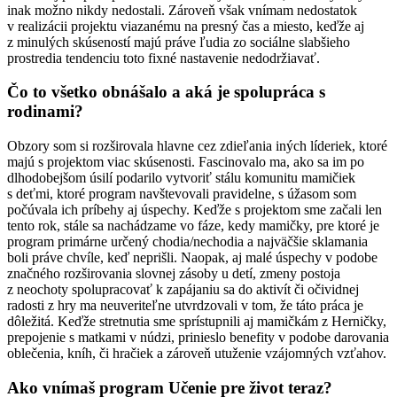
inak možno nikdy nedostali. Zároveň však vnímam nedostatok
v realizácii projektu viazanému na presný čas a miesto, keďže aj
z minulých skúseností majú práve ľudia zo sociálne slabšieho
prostredia tendenciu toto fixné nastavenie nedodržiavať.
Čo to všetko obnášalo a aká je spolupráca s
rodinami?
Obzory som si rozširovala hlavne cez zdieľania iných líderiek, ktoré
majú s projektom viac skúsenosti. Fascinovalo ma, ako sa im po
dlhodobejšom úsilí podarilo vytvoriť stálu komunitu mamičiek
s deťmi, ktoré program navštevovali pravidelne, s úžasom som
počúvala ich príbehy aj úspechy. Keďže s projektom sme začali len
tento rok, stále sa nachádzame vo fáze, kedy mamičky, pre ktoré je
program primárne určený chodia/nechodia a najväčšie sklamania
boli práve chvíle, keď neprišli. Naopak, aj malé úspechy v podobe
značného rozširovania slovnej zásoby u detí, zmeny postoja
z neochoty spolupracovať k zapájaniu sa do aktivít či očividnej
radosti z hry ma neuveriteľne utvrdzovali v tom, že táto práca je
dôležitá. Keďže stretnutia sme sprístupnili aj mamičkám z Herničky,
prepojenie s matkami v núdzi, prinieslo benefity v podobe darovania
oblečenia, kníh, či hračiek a zároveň utuženie vzájomných vzťahov.
Ako vnímaš program Učenie pre život teraz?