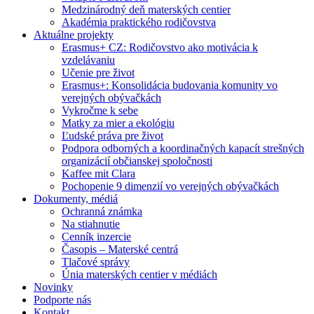
Medzinárodný deň materských centier
Akadémia praktického rodičovstva
Aktuálne projekty
Erasmus+ CZ: Rodičovstvo ako motivácia k
vzdelávaniu
Učenie pre život
Erasmus+: Konsolidácia budovania komunity vo
verejných obývačkách
Vykročme k sebe
Matky za mier a ekológiu
Ľudské práva pre život
Podpora odborných a koordinačných kapacít strešných
organizácií občianskej spoločnosti
Kaffee mit Clara
Pochopenie 9 dimenzií vo verejných obývačkách
Dokumenty, médiá
Ochranná známka
Na stiahnutie
Cenník inzercie
Časopis – Materské centrá
Tlačové správy
Únia materských centier v médiách
Novinky
Podporte nás
Kontakt