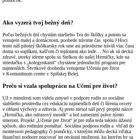
pomôcok.
Ako vyzerá tvoj bežný deň?
Počas bežných dní chystám staršieho Tea do škôlky a potom sa
venujem malej a domácnosti, poobede trávime čas spolu J Hoci
tento náš pilotný škôlkarsky rok sme asi prirodzene trávili viac času
doma so soplíkmi, kašľom či teplotami ako inde… No ak sú decká
zdravé, utorky ideme spolu so Stelkou do našej Herničky, kde na
striedačku s „kolegynkami“ chystáme jednoduchý program pre
najmenších. Štvrtkové doobedia venujeme Učeniu pre život
v Komunitnom centre v Spišskej Belej.
Prečo si vzala spoluprácu na Učení pre život?
Už v minulosti som videla zmysel v podpore rodín zo sociálne
slabšieho prostredia cez edukáciu najmenších detí či šírenia osvety
v oblasti výchovy a zdravia. Aj preto niesol náš prvý projekt názov
„Hernička, ako odrazový mostík“ a bol zameraný práve týmto
smerom. Projekt „Učenie pre život“ je pre mňa teda takisto úžasný
spôsob, ako rodinám pomáhať. Sociálna podpora rodín a vhľad do
montessori pedagogiky či pomôcky, s ktorými môžu decká vďaka
finančnej podpore pracovať im otvárajú možnosti, ku ktorým by sa