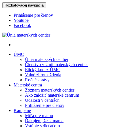
Rozbaľovacej navigácia
Prihlásenie pre členov
Youtube
Facebook
Únia materských centier
ÚMC
Únia materských centier
Členstvo v Únii materských centier
Etický kódex ÚMC
Valné zhromaždenia
Ročné správy
Materské centrá
Zoznam materských centier
Ako založiť materské centrum
Udalosti v centrách
Prihlásenie pre členov
Kampane
Míľa pre mamu
Ďakujem, že si mama
Vstúpte s dieťaťom