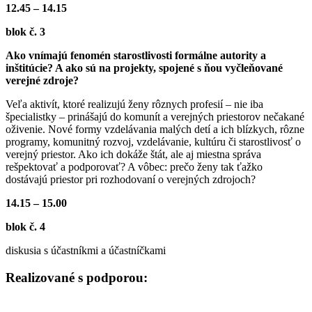
12.45 – 14.15
blok č. 3
Ako vnímajú fenomén starostlivosti formálne autority a
inštitúcie? A ako sú na projekty, spojené s ňou vyčleňované
verejné zdroje?
Veľa aktivít, ktoré realizujú ženy rôznych profesií – nie iba
špecialistky – prinášajú do komunít a verejných priestorov nečakané
oživenie. Nové formy vzdelávania malých detí a ich blízkych, rôzne
programy, komunitný rozvoj, vzdelávanie, kultúru či starostlivosť o
verejný priestor. Ako ich dokáže štát, ale aj miestna správa
rešpektovať a podporovať? A vôbec: prečo ženy tak ťažko
dostávajú priestor pri rozhodovaní o verejných zdrojoch?
14.15 – 15.00
blok č. 4
diskusia s účastníkmi a účastníčkami
Realizované s podporou: