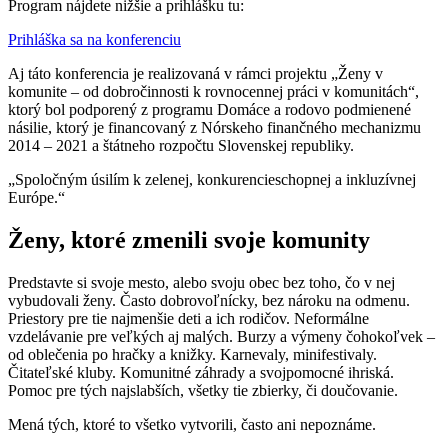
Program nájdete nižšie a prihlášku tu:
Prihláška sa na konferenciu
Aj táto konferencia je realizovaná v rámci projektu „Ženy v
komunite – od dobročinnosti k rovnocennej práci v komunitách“,
ktorý bol podporený z programu Domáce a rodovo podmienené
násilie, ktorý je financovaný z Nórskeho finančného mechanizmu
2014 – 2021 a štátneho rozpočtu Slovenskej republiky.
„Spoločným úsilím k zelenej, konkurencieschopnej a inkluzívnej
Európe.“
Ženy, ktoré zmenili svoje komunity
Predstavte si svoje mesto, alebo svoju obec bez toho, čo v nej
vybudovali ženy. Často dobrovoľnícky, bez nároku na odmenu.
Priestory pre tie najmenšie deti a ich rodičov. Neformálne
vzdelávanie pre veľkých aj malých. Burzy a výmeny čohokoľvek –
od oblečenia po hračky a knižky. Karnevaly, minifestivaly.
Čitateľské kluby. Komunitné záhrady a svojpomocné ihriská.
Pomoc pre tých najslabších, všetky tie zbierky, či doučovanie.
Mená tých, ktoré to všetko vytvorili, často ani nepoznáme.