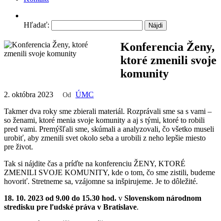
Hľadať:
Konferencia Ženy,
ktoré zmenili svoje
komunity
2. októbra 2023
ÚMC
Od
Takmer dva roky sme zbierali materiál. Rozprávali sme sa s vami –
so ženami, ktoré menia svoje komunity a aj s tými, ktoré to robili
pred vami. Premýšľali sme, skúmali a analyzovali, čo všetko museli
urobiť, aby zmenili svet okolo seba a urobili z neho lepšie miesto
pre život.
Tak si nájdite čas a príďte na konferenciu ŽENY, KTORÉ
ZMENILI SVOJE KOMUNITY, kde o tom, čo sme zistili, budeme
hovoriť. Stretneme sa, vzájomne sa inšpirujeme. Je to dôležité.
18. 10. 2023 od 9.00 do 15.30 hod.
v
Slovenskom národnom
stredisku pre ľudské práva v Bratislave
.