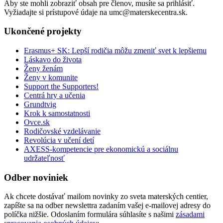
Aby ste mohli zobraziť obsah pre členov, musíte sa prihlásiť.
Vyžiadajte si prístupové údaje na umc@materskecentra.sk.
Ukončené projekty
Erasmus+ SK: Lepší rodičia môžu zmeniť svet k lepšiemu
Láskavo do života
Ženy ženám
Ženy v komunite
Support the Supporters!
Centrá hry a učenia
Grundtvig
Krok k samostatnosti
Ovce.sk
Rodičovské vzdelávanie
Revolúcia v učení detí
AXESS-kompetencie pre ekonomickú a sociálnu
udržateľnosť
Odber noviniek
Ak chcete dostávať mailom novinky zo sveta materských centier,
zapíšte sa na odber newslettra zadaním vašej e-mailovej adresy do
políčka nižšie. Odoslaním formulára súhlasíte s našimi
zásadami