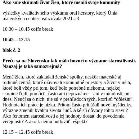
Ako sme skúmali život žien, ktoré menili svoje komunity
výsledky kvalitatívneho výskumu oral herstory, ktorý Únia
materských centier realizovala 2021-23
10.30
–
10.45 coffe break
10.45 – 12.15
blok č. 2
Prečo sa na Slovensku tak málo hovorí o význame starostlivosti.
Naozaj je taká samozrejmá?
Mená žien, ktoré zakladali ženské spolky, neskôr materské aj
rodinné centrá, ktoré oživovali komunitné priestory a život v nich,
ktoré boli vždy pri tom, keď bolo potrebné niekomu, nejakej
skupine ľudí, pomôcť, často ani nepoznáme – ani v minulosti, ani
dnes. Neučí sa o nich, nie sú v prehľadoch tých, ktorí sú “dôležití”.
Hodnota ich práce je nízka. Pritom často prinášali nové myšlienky,
výrazne zmenili kvalitu života ľudí. Aké sú dôvody tohto stavu?
Ako fenomén starostlivosti a jej hodnoty dostať do povedomia
verejnosti? A ako k nemu budovať rešpekt?
12.15 – 12.45 coffe break