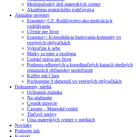
Medzinárodný deň materských centier
Akadémia praktického rodičovstva
Aktuálne projekty
Erasmus+ CZ: Rodičovstvo ako motivácia k
vzdelávaniu
Učenie pre život
Erasmus+: Konsolidácia budovania komunity vo
verejných obývačkách
Vykročme k sebe
Matky za mier a ekológiu
Ľudské práva pre život
Podpora odborných a koordinačných kapacít strešných
organizácií občianskej spoločnosti
Kaffee mit Clara
Pochopenie 9 dimenzií vo verejných obývačkách
Dokumenty, médiá
Ochranná známka
Na stiahnutie
Cenník inzercie
Časopis – Materské centrá
Tlačové správy
Únia materských centier v médiách
Novinky
Podporte nás
Kontakt