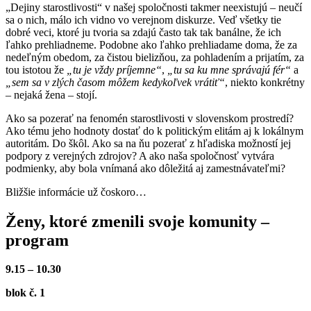
„Dejiny starostlivosti“ v našej spoločnosti takmer neexistujú – neučí
sa o nich, málo ich vidno vo verejnom diskurze. Veď všetky tie
dobré veci, ktoré ju tvoria sa zdajú často tak tak banálne, že ich
ľahko prehliadneme. Podobne ako ľahko prehliadame doma, že za
nedeľným obedom, za čistou bielizňou, za pohladením a prijatím, za
tou istotou že
„tu je vždy príjemne“
,
„tu sa ku mne správajú fér“
a
„sem sa v zlých časom môžem kedykoľvek vrátiť“
, niekto konkrétny
– nejaká žena – stojí.
Ako sa pozerať na fenomén starostlivosti v slovenskom prostredí?
Ako tému jeho hodnoty dostať do k politickým elitám aj k lokálnym
autoritám. Do škôl. Ako sa na ňu pozerať z hľadiska možností jej
podpory z verejných zdrojov? A ako naša spoločnosť vytvára
podmienky, aby bola vnímaná ako dôležitá aj zamestnávateľmi?
Bližšie informácie už čoskoro…
Ženy, ktoré zmenili svoje komunity –
program
9.15 – 10.30
blok č. 1